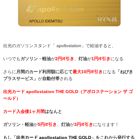
出光のガソリンスタンド「 apollostation」で給油すると、
いつでも
ガソリン・軽油
が
2円/ℓ引き
、
灯油
が
1円/ℓ引き
になる
さらに
月間のカード利用額に応じて
最大10円/ℓ引き
になる
「ねびき
プラスサービス」
が
自動付帯
される
出光カード apollostation THE GOLD（アポロステーション ザ ゴ
ールド）
カード入会後1ヶ月間
はなんと
ガソリン・軽油
が
5円/ℓ引き
、
灯油
が
3円/ℓ引き
になります！
もし「
出光カード apollostation THE GOLD」
をこれから発行する