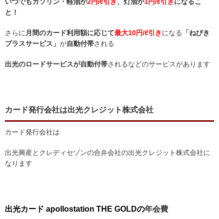
いつでもガソリン・軽油が
2円/ℓ引き
、灯油が
1円/ℓ引き
になるこ
と！
さらに
月間のカード利用額に応じて
最大10円/ℓ引き
になる
「ねびき
プラスサービス」
が
自動付帯
される
出光のロードサービスが自動付帯
されるなどのサービスがあります
カード発行会社は出光クレジット株式会社
カード発行会社は
出光興産とクレディセゾンの合弁会社の出光クレジット株式会社に
なります
出光カード apollostation THE GOLDの
年会費