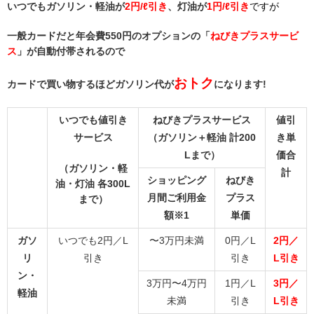
いつでもガソリン・軽油が
2円/ℓ引き
、灯油が
1円/ℓ引き
ですが
一般カードだと年会費550円のオプションの「
ねびきプラスサービ
ス
」が自動付帯されるので
おトク
カードで買い物するほどガソリン代が
になります!
いつでも値引き
ねびきプラスサービス
値引
サービス
（ガソリン＋軽油 計200
き単
Lまで）
価合
（ガソリン・軽
計
ショッピング
ねびき
油・灯油 各300L
月間ご利用金
プラス
まで）
額※1
単価
ガソ
いつでも2円／L
〜3万円未満
0円／L
2円／
リ
引き
引き
L引き
ン・
3万円〜4万円
1円／L
3円／
軽油
未満
引き
L引き