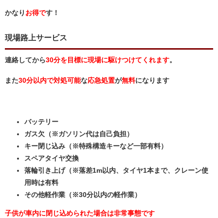
かなり
お得で
す！
現場路上サービス
連絡してから
30分を目標に現場に駆けつけてくれます
。
また
30分以内で対処可能
な
応急処置
が
無料
になります
バッテリー
ガス欠（※ガソリン代は自己負担）
キー閉じ込み（※特殊構造キーなど一部有料）
スペアタイヤ交換
落輪引き上げ（※落差1m以内、タイヤ1本まで、クレーン使
用時は有料
その他軽作業（※30分以内の軽作業）
子供が車内に閉じ込められた場合は非常事態です