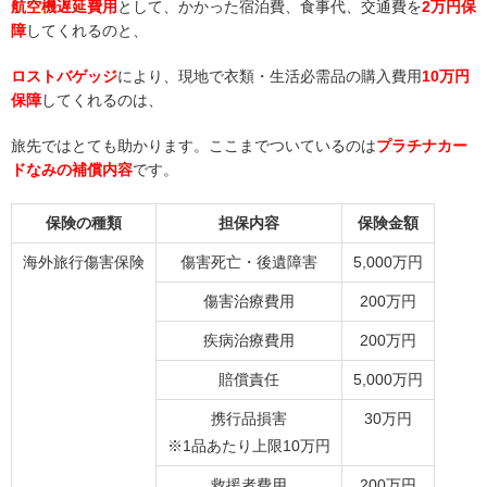
航空機遅延費用
として、かかった宿泊費、食事代、交通費を
2万円保
障
してくれるのと、
ロストバゲッジ
により、現地で衣類・生活必需品の購入費用
10万円
保障
してくれるのは、
旅先ではとても助かります。ここまでついているのは
プラチナカー
ドなみの補償内容
です。
保険の種類
担保内容
保険金額
海外旅行傷害保険
傷害死亡・後遺障害
5,000万円
傷害治療費用
200万円
疾病治療費用
200万円
賠償責任
5,000万円
携行品損害
30万円
※1品あたり上限10万円
救援者費用
200万円