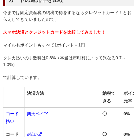
カードの還元率
を比較
今までは固定資産税の納税で得をするならクレジットカード！とお
伝えしてきていましたので、
スマホ決済とクレジットカードを比較してみました！
マイルもポイントもすべて1ポイント＝1円
クレカ払いの手数料は0.8%（本当は市町村によって異なる0.7～
1.0%）
で計算しています。
決済方法
納税で
ポイン
きる
元率
コード
楽天ペイ
◯
0%
払い
コード
d払い
◯
0%