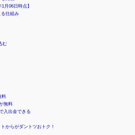
1月06日時点】
える仕組み
込む
無料
料が無料
けで入出金できる
サイトからがダントツおトク！