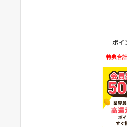
ポイ
特典合計