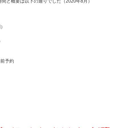
間と概要は以下の通りでした（2020年8月）
制）
）
事前予約
。