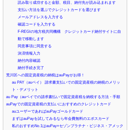
読み取り成功すると金額、税目、納付先が読み込まれます
支払い方法を選ぶでクレジットカードを選びます
メールアドレスを入力する
確認コードを入力する
F-REGIの地方税共同機構 クレジットカード納付サイトに自
動で移動します
同意事項に同意する
決済情報入力
納付内容確認
納付手続き完了
荒川区への固定資産税の納税はauPayがお得！
au PAY（auペイ） 請求書支払いでの固定資産税の納税のメリッ
ト・デメリット
au Pay（auペイでの請求書払いで固定資産税を納税する方法・手順
auPayでの固定資産税の支払いにおすすめのクレジットカード
auユーザーであればauPayゴールドカード
まずはauPayを試してみるなら年会費無料のエポスカード
私のおすすめNo.1はauPay×セゾンプラチナ・ビジネス・アメック