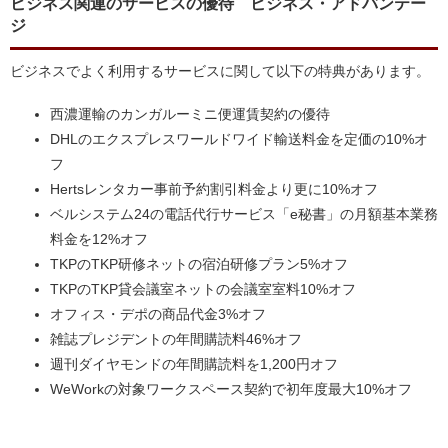
ビジネス関連のサービスの優待 ビジネス・アドバンテー
ジ
ビジネスでよく利用するサービスに関して以下の特典があります。
西濃運輸のカンガルーミニ便運賃契約の優待
DHLのエクスプレスワールドワイド輸送料金を定価の10%オ
フ
Hertsレンタカー事前予約割引料金より更に10%オフ
ベルシステム24の電話代行サービス「e秘書」の月額基本業務
料金を12%オフ
TKPのTKP研修ネットの宿泊研修プラン5%オフ
TKPのTKP貸会議室ネットの会議室室料10%オフ
オフィス・デポの商品代金3%オフ
雑誌プレジデントの年間購読料46%オフ
週刊ダイヤモンドの年間購読料を1,200円オフ
WeWorkの対象ワークスペース契約で初年度最大10%オフ