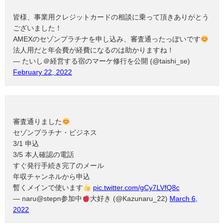
皆様、事業用クレジットカードの相談に乗って頂きありがとう
ございました！
AMEXのセゾンプラチナを申し込み、審査通ったっぽいです
法人用だと年会費が経費になるのは助かりますね！
— たいし＠経営する宿のマーケ修行を公開 (@taishi_se)
February 22, 2022
審査通りました
セゾンプラチナ・ビジネス
3/1 申込
3/5 本人確認の電話
すぐ発行手続き完了のメール
年収チャンネルから申込
暫くメインで使います
pic.twitter.com/gCy7LVfQ8c
— naru@stepn参加中
大好き (@Kazunaru_22)
March 6,
2022