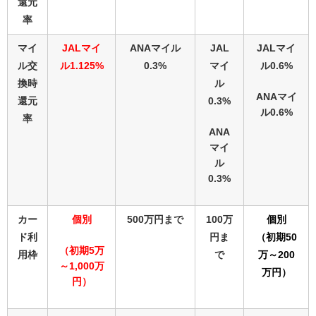
還元
率
マイ
JALマイ
ANAマイル
JAL
JALマイ
ル交
ル1.125%
0.3%
マイ
ル0.6%
換時
ル
ANAマイ
還元
0.3%
ル0.6%
率
ANA
マイ
ル
0.3%
カー
個別
500万円まで
100万
個別
ド利
円ま
（初期50
（初期5万
用枠
で
万～200
～1,000万
万円）
円）